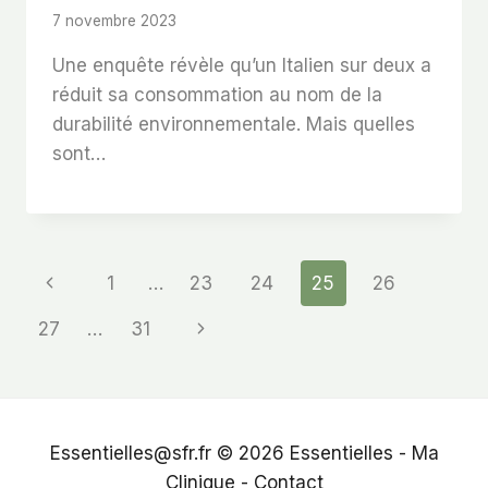
7 novembre 2023
Une enquête révèle qu’un Italien sur deux a
réduit sa consommation au nom de la
durabilité environnementale. Mais quelles
sont…
Page
Previous
1
…
23
24
25
26
Page
Navigation
Next
27
…
31
Page
Essentielles@sfr.fr © 2026
Essentielles
-
Ma
Clinique
-
Contact