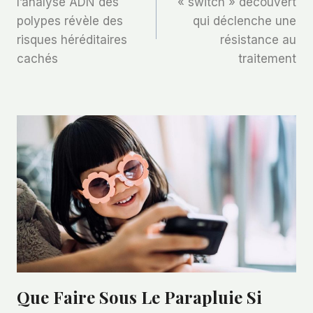
l’analyse ADN des
« switch » découvert
polypes révèle des
qui déclenche une
L’article
risques héréditaires
résistance au
cachés
traitement
Que Faire Sous Le Parapluie Si