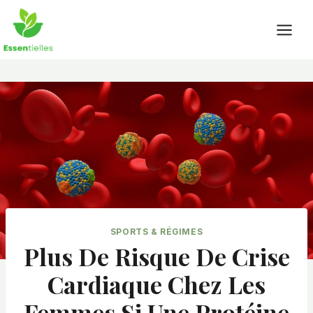
Skip
to
content
SPORTS & RÉGIMES
Plus De Risque De Crise
Cardiaque Chez Les
Femmes Si Une Protéine