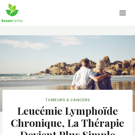
Skip
to
content
TUMEURS & CANCERS
Leucémie Lymphoïde
Chronique, La Thérapie
Devient Plus Simple