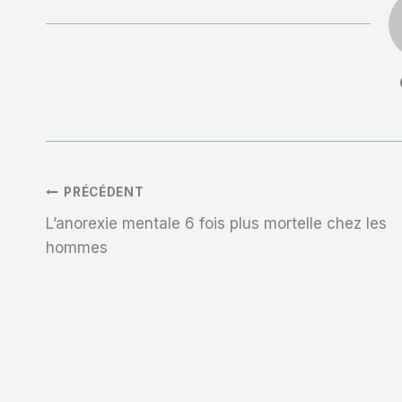
Navigation
PRÉCÉDENT
L’anorexie mentale 6 fois plus mortelle chez les
De
hommes
L’article