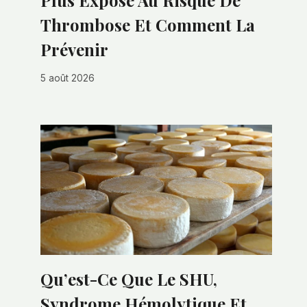
Plus Exposé Au Risque De
Thrombose Et Comment La
Prévenir
5 août 2026
Qu’est-Ce Que Le SHU,
Syndrome Hémolytique Et