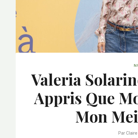
N
Valeria Solarin
Appris Que Mo
Mon Meil
Par
Claire