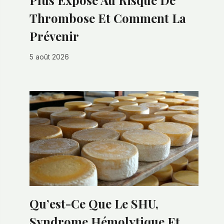
Plus Exposé Au Risque De
Thrombose Et Comment La
Prévenir
5 août 2026
Qu’est-Ce Que Le SHU,
Syndrome Hémolytique Et