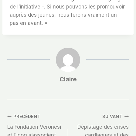
de l’initiative -. Si nous pouvons les promouvoir
auprès des jeunes, nous ferons vraiment un
pas en avant. »
Claire
Navigation
PRÉCÉDENT
SUIVANT
La Fondation Veronesi
Dépistage des crises
De
et Ficog s’associent
cardiaques et des