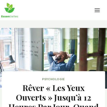
Skip
to
content
PSYCHOLOGIE
Rêver « Les Yeux
Ouverts » Jusqu’à 12
Heures Par Jour, Quand