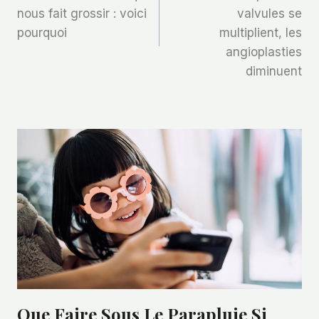
nous fait grossir : voici
valvules se
L’article
pourquoi
multiplient, les
angioplasties
diminuent
Que Faire Sous Le Parapluie Si