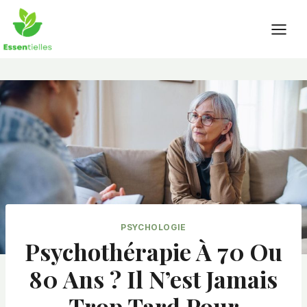
Skip
to
content
PSYCHOLOGIE
Psychothérapie À 70 Ou
80 Ans ? Il N’est Jamais
Trop Tard Pour