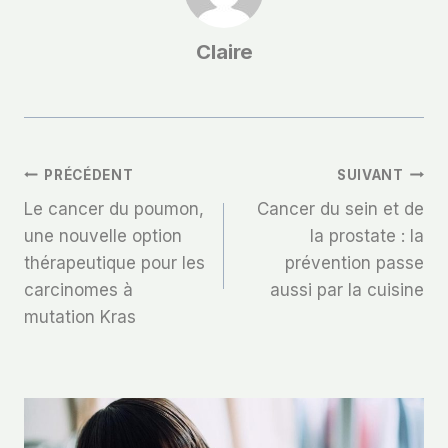
Claire
Navigation
PRÉCÉDENT
SUIVANT
Le cancer du poumon,
Cancer du sein et de
De
une nouvelle option
la prostate : la
thérapeutique pour les
prévention passe
L’article
carcinomes à
aussi par la cuisine
mutation Kras