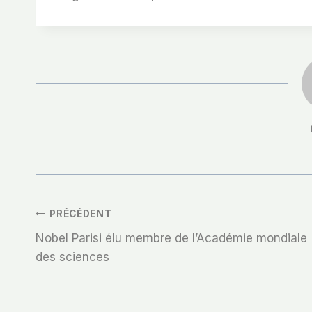
Navigation
PRÉCÉDENT
Nobel Parisi élu membre de l’Académie mondiale
De
des sciences
L’article