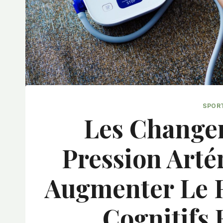
SPOR
Les Change
Pression Arté
Augmenter Le R
Cognitifs 