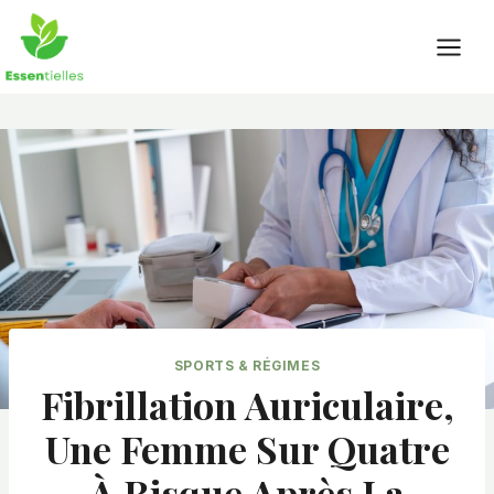
Skip
to
content
SPORTS & RÉGIMES
Fibrillation Auriculaire,
Une Femme Sur Quatre
À Risque Après La