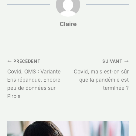
Claire
Navigation
PRÉCÉDENT
SUIVANT
Covid, OMS : Variante
Covid, mais est-on sûr
De
Eris répandue. Encore
que la pandémie est
peu de données sur
terminée ?
L’article
Pirola