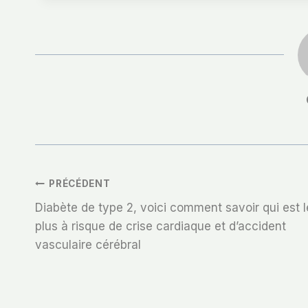
Navigation
PRÉCÉDENT
Diabète de type 2, voici comment savoir qui est l
De
plus à risque de crise cardiaque et d’accident
vasculaire cérébral
L’article