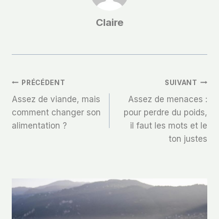
Claire
Navigation
PRÉCÉDENT
SUIVANT
Assez de viande, mais
Assez de menaces :
De
comment changer son
pour perdre du poids,
alimentation ?
il faut les mots et le
L’article
ton justes