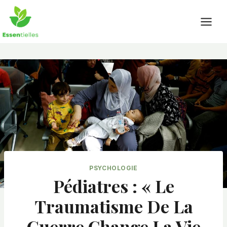
Skip
to
content
PSYCHOLOGIE
Pédiatres : « Le
Traumatisme De La
Guerre Change La Vie