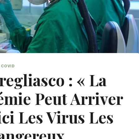
COVID
regliasco : « La
émie Peut Arriver
ci Les Virus Les
angereux