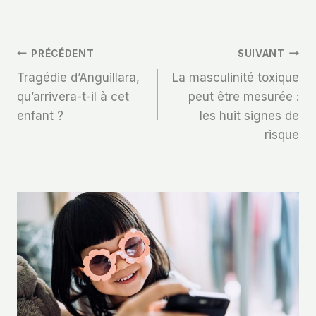
Navigation
PRÉCÉDENT
SUIVANT
Tragédie d’Anguillara,
La masculinité toxique
De
qu’arrivera-t-il à cet
peut être mesurée :
enfant ?
les huit signes de
L’article
risque