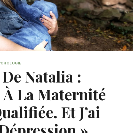
YCHOLOGIE
 De Natalia :
e À La Maternité
ualifiée. Et J’ai
 Dépression »