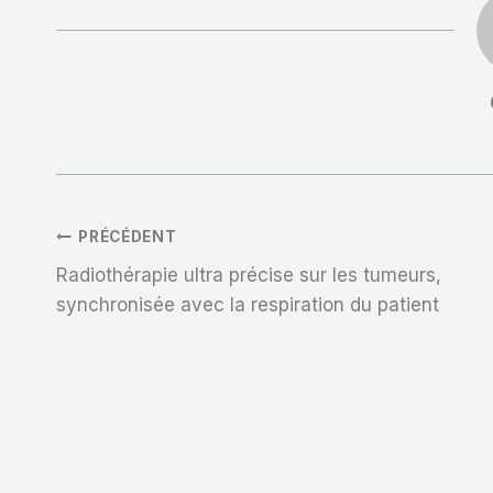
Navigation
PRÉCÉDENT
Radiothérapie ultra précise sur les tumeurs,
De
synchronisée avec la respiration du patient
L’article