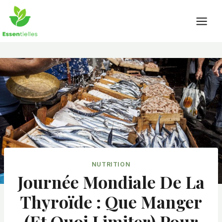
Skip
to
content
NUTRITION
Journée Mondiale De La
Thyroïde : Que Manger
(et Quoi Limiter) Pour