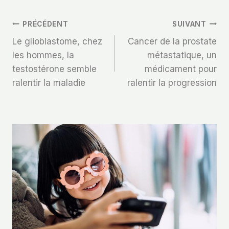
Navigation
PRÉCÉDENT
SUIVANT
Le glioblastome, chez
Cancer de la prostate
De
les hommes, la
métastatique, un
testostérone semble
médicament pour
L’article
ralentir la maladie
ralentir la progression