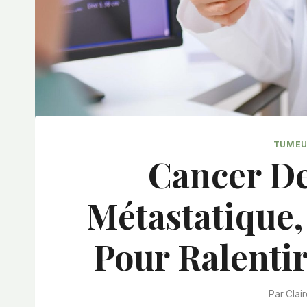
TUMEU
Cancer De
Métastatique
Pour Ralenti
Par
Clai