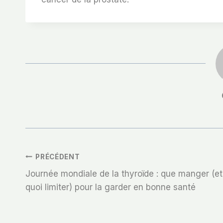
Navigation
PRÉCÉDENT
Journée mondiale de la thyroïde : que manger (et
De
quoi limiter) pour la garder en bonne santé
L’article