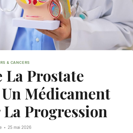
RS & CANCERS
 La Prostate
, Un Médicament
r La Progression
re
25 mai 2026