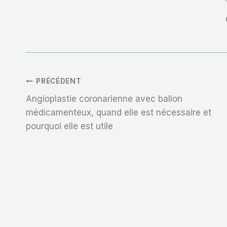
Navigation
PRÉCÉDENT
Angioplastie coronarienne avec ballon
De
médicamenteux, quand elle est nécessaire et
pourquoi elle est utile
L’article