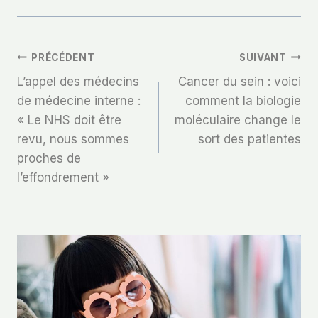
Navigation
PRÉCÉDENT
SUIVANT
L’appel des médecins
Cancer du sein : voici
De
de médecine interne :
comment la biologie
« Le NHS doit être
moléculaire change le
L’article
revu, nous sommes
sort des patientes
proches de
l’effondrement »