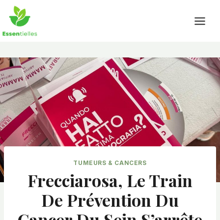
Skip
to
content
TUMEURS & CANCERS
Frecciarosa, Le Train
De Prévention Du
Cancer Du Sein S’arrête