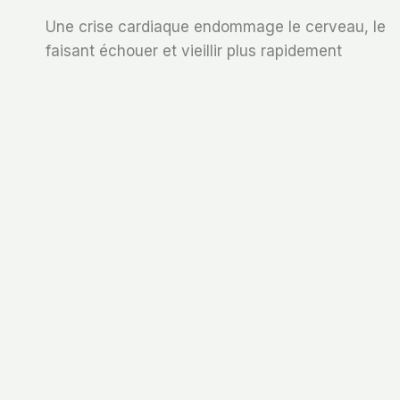
Navigation
Une crise cardiaque endommage le cerveau, le
De
faisant échouer et vieillir plus rapidement
L’article