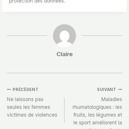
protection des données.
Claire
Navigation
PRÉCÉDENT
SUIVANT
Ne laissons pas
Maladies
De
seules les femmes
rhumatologiques : les
victimes de violences
fruits, les légumes et
L’article
le sport améliorent la