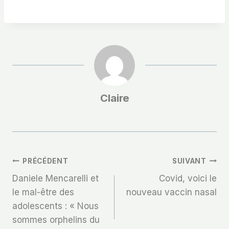
Claire
Navigation
PRÉCÉDENT
SUIVANT
Daniele Mencarelli et
Covid, voici le
De
le mal-être des
nouveau vaccin nasal
adolescents : « Nous
L’article
sommes orphelins du