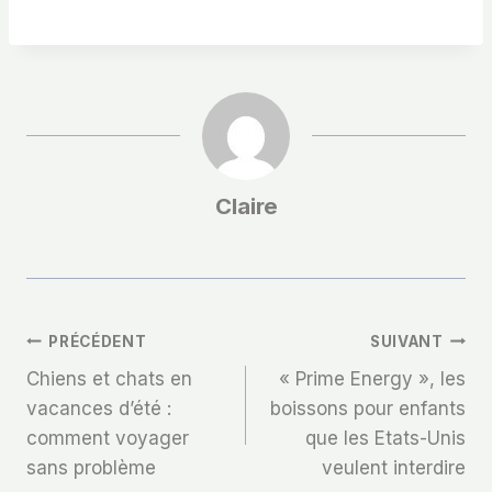
Claire
Navigation
PRÉCÉDENT
SUIVANT
Chiens et chats en
« Prime Energy », les
De
vacances d’été :
boissons pour enfants
comment voyager
que les Etats-Unis
L’article
sans problème
veulent interdire