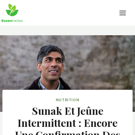
Skip
to
content
NUTRITION
Sunak Et Jeûne
Intermittent : Encore
Une Confirmation Des