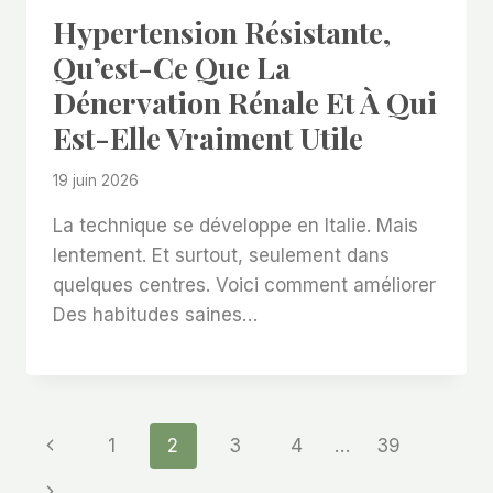
Hypertension Résistante,
Qu’est-Ce Que La
Dénervation Rénale Et À Qui
Est-Elle Vraiment Utile
19 juin 2026
La technique se développe en Italie. Mais
lentement. Et surtout, seulement dans
quelques centres. Voici comment améliorer
Des habitudes saines…
Page
Previous
1
2
3
4
…
39
Page
Next