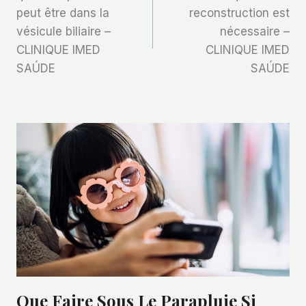
De
peut être dans la
reconstruction est
vésicule biliaire –
nécessaire –
L’article
CLINIQUE IMED
CLINIQUE IMED
SAÚDE
SAÚDE
Que Faire Sous Le Parapluie Si