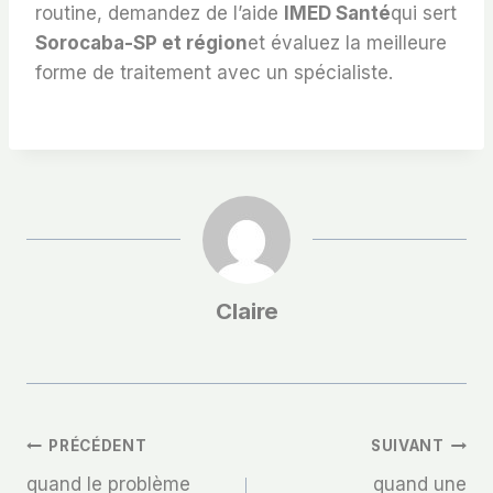
routine, demandez de l’aide
IMED Santé
qui sert
Sorocaba-SP et région
et évaluez la meilleure
forme de traitement avec un spécialiste.
Claire
Navigation
PRÉCÉDENT
SUIVANT
quand le problème
quand une