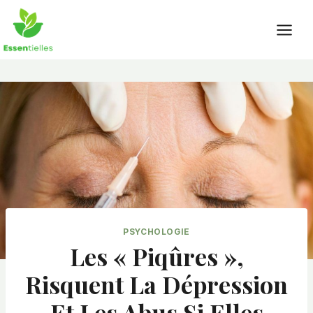
Skip
to
content
PSYCHOLOGIE
Les « Piqûres »,
Risquent La Dépression
Et Les Abus Si Elles