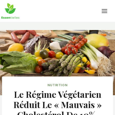
Skip
to
content
NUTRITION
Le Régime Végétarien
Réduit Le « Mauvais »
Cholestérol De 10%,