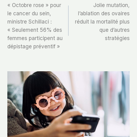
« Octobre rose » pour
Jolie mutation,
De
le cancer du sein,
l’ablation des ovaires
ministre Schillaci :
réduit la mortalité plus
L’article
« Seulement 56% des
que d’autres
femmes participent au
stratégies
dépistage préventif »