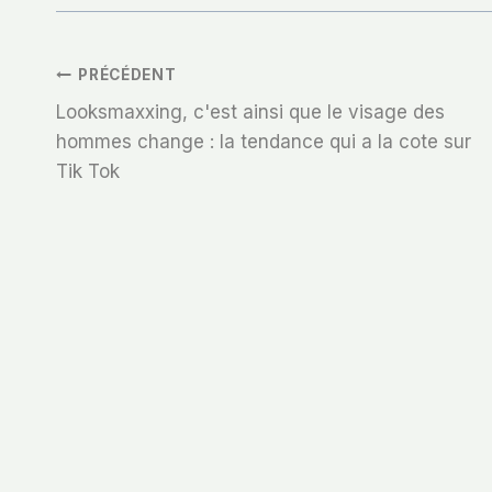
Navigation
PRÉCÉDENT
Looksmaxxing, c'est ainsi que le visage des
De
hommes change : la tendance qui a la cote sur
Tik Tok
L’article