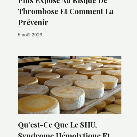
Plus Exposé Au Risque De
Thrombose Et Comment La
Prévenir
5 août 2026
Qu’est-Ce Que Le SHU,
Syndrome Hémolytique Et