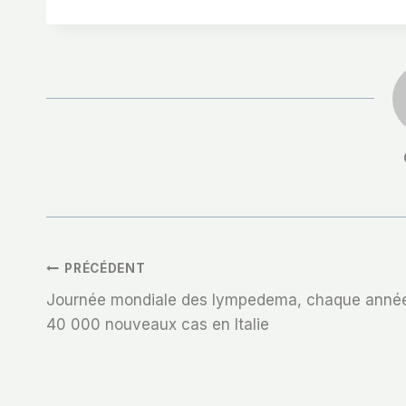
Navigation
PRÉCÉDENT
Journée mondiale des lympedema, chaque anné
De
40 000 nouveaux cas en Italie
L’article