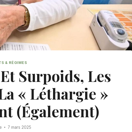
TS & RÉGIMES
Et Surpoids, Les
La « Léthargie »
nt (également)
re
7 mars 2025