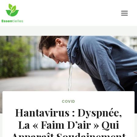
Skip
to
content
COVID
Hantavirus : Dyspnée,
La « Faim D’air » Qui
Apparaît Soudainement