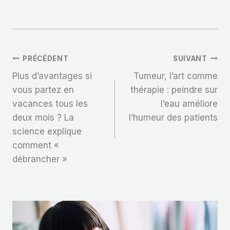
Navigation
PRÉCÉDENT
SUIVANT
Plus d’avantages si
Tumeur, l’art comme
De
vous partez en
thérapie : peindre sur
vacances tous les
l’eau améliore
L’article
deux mois ? La
l’humeur des patients
science explique
comment «
débrancher »