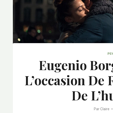
PS
Eugenio Borg
L’occasion De 
De L’h
Par
Claire