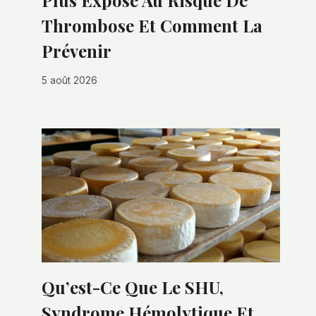
Plus Exposé Au Risque De
Thrombose Et Comment La
Prévenir
5 août 2026
Qu’est-Ce Que Le SHU,
Syndrome Hémolytique Et