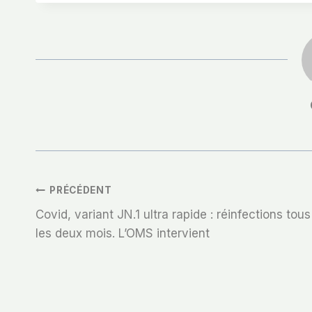
Navigation
PRÉCÉDENT
Covid, variant JN.1 ultra rapide : réinfections tous
De
les deux mois. L’OMS intervient
L’article