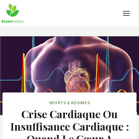
Skip
to
content
SPORTS & RÉGIMES
Crise Cardiaque Ou
Insuffisance Cardiaque :
Quand Le Cœur A