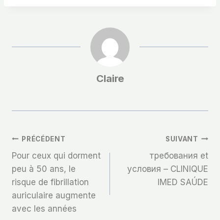
Claire
Navigation
PRÉCÉDENT
SUIVANT
Pour ceux qui dorment
требования et
De
peu à 50 ans, le
условия – CLINIQUE
risque de fibrillation
IMED SAÚDE
L’article
auriculaire augmente
avec les années