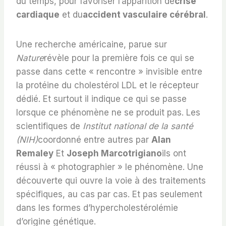
du temps, pour favoriser l’apparition de
crise
cardiaque
et du
accident vasculaire cérébral
.
Une recherche américaine, parue sur
Nature
révèle pour la première fois ce qui se
passe dans cette « rencontre » invisible entre
la protéine du cholestérol LDL et le récepteur
dédié. Et surtout il indique ce qui se passe
lorsque ce phénomène ne se produit pas. Les
scientifiques de
Institut national de la santé
(NIH)
coordonné entre autres par
Alan
Remaley
Et
Joseph Marcotrigiano
ils ont
réussi à « photographier » le phénomène. Une
découverte qui ouvre la voie à des traitements
spécifiques, au cas par cas. Et pas seulement
dans les formes d’hypercholestérolémie
d’origine génétique.