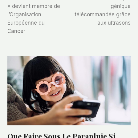
De
» devient membre de
génique
l’Organisation
télécommandée grâce
L’article
Européenne du
aux ultrasons
Cancer
Que Faire Sous Le Parapluie Si