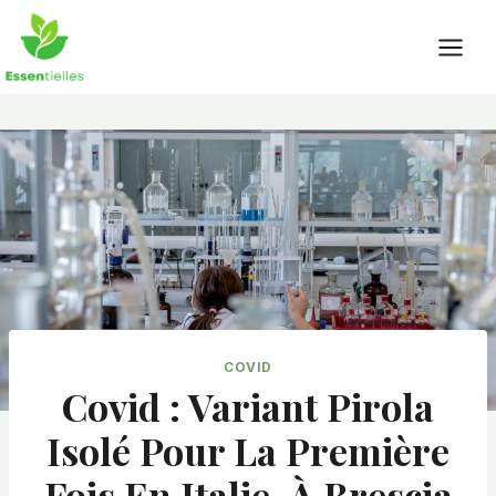
Skip
to
content
COVID
Covid : Variant Pirola
Isolé Pour La Première
Fois En Italie, À Brescia