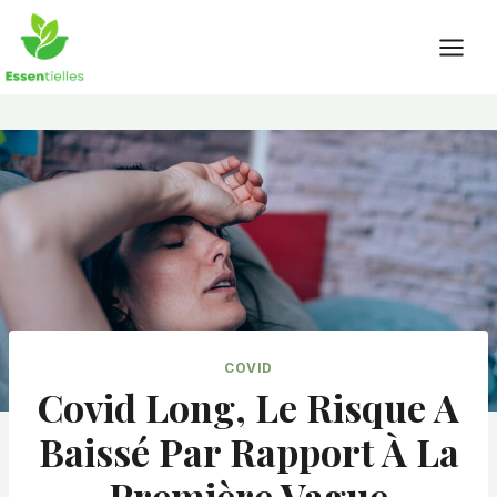
Skip
to
content
COVID
Covid Long, Le Risque A
Baissé Par Rapport À La
Première Vague