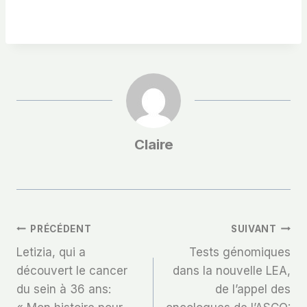
Claire
Navigation
PRÉCÉDENT
SUIVANT
Letizia, qui a
Tests génomiques
De
découvert le cancer
dans la nouvelle LEA,
du sein à 36 ans:
de l’appel des
L’article