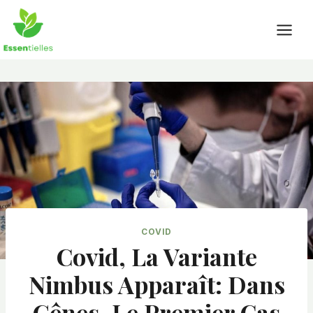
Skip
to
content
COVID
Covid, La Variante
Nimbus Apparaît: Dans
Gênes, Le Premier Cas