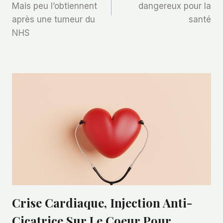
L’article
Mais peu l’obtiennent
dangereux pour la
après une tumeur du
santé
NHS
Crise Cardiaque, Injection Anti-
Cicatrice Sur Le Coeur Pour