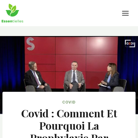
Skip
to
content
COVID
Covid : Comment Et
Pourquoi La
Prophylaxie Par