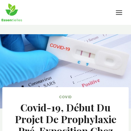
Skip
to
content
COVID
Covid-19, Début Du
Projet De Prophylaxie
Pré-Exposition Chez