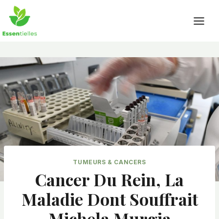
Skip
to
content
TUMEURS & CANCERS
Cancer Du Rein, La
Maladie Dont Souffrait
Michela Murgia