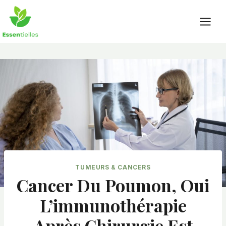
Skip
to
content
TUMEURS & CANCERS
Cancer Du Poumon, Oui
L’immunothérapie
Après Chirurgie Est