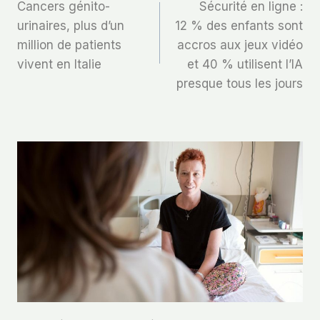
Cancers génito-
Sécurité en ligne :
De
urinaires, plus d’un
12 % des enfants sont
million de patients
accros aux jeux vidéo
L’article
vivent en Italie
et 40 % utilisent l’IA
presque tous les jours