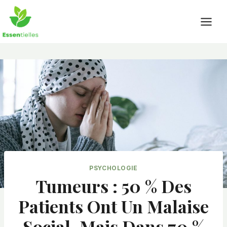
Skip
to
content
PSYCHOLOGIE
Tumeurs : 50 % Des
Patients Ont Un Malaise
Social, Mais Dans 70 %