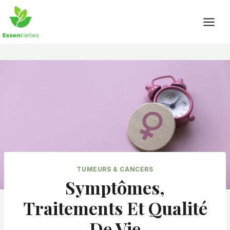
Skip
to
content
TUMEURS & CANCERS
Symptômes,
Traitements Et Qualité
De Vie