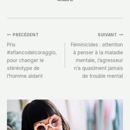
Navigation
PRÉCÉDENT
SUIVANT
Prix ​​
Féminicides : attention
De
#afiancodelcoraggio,
à penser à la maladie
pour changer le
mentale, l’agresseur
L’article
stéréotype de
n’a quasiment jamais
l’homme aidant
de trouble mental