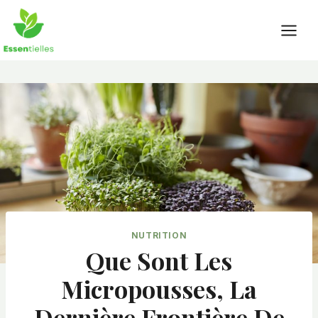
Skip
to
content
NUTRITION
Que Sont Les
Micropousses, La
Dernière Frontière De