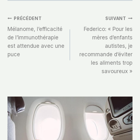
Navigation
PRÉCÉDENT
SUIVANT
Mélanome, l’efficacité
Federico: « Pour les
De
de l’immunothérapie
mères d’enfants
est attendue avec une
autistes, je
L’article
puce
recommande d’éviter
les aliments trop
savoureux »