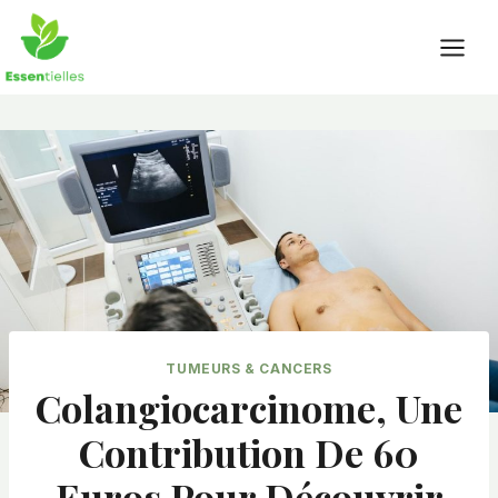
Skip
to
content
TUMEURS & CANCERS
Colangiocarcinome, Une
Contribution De 60
Euros Pour Découvrir