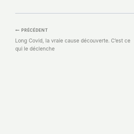
Navigation
PRÉCÉDENT
Long Covid, la vraie cause découverte. C’est ce
De
qui le déclenche
L’article