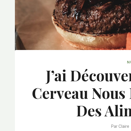
N
J’ai Découv
Cerveau Nous 
Des Ali
Par
Claire